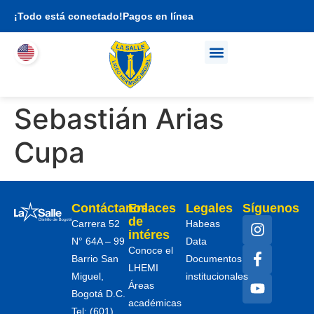
¡Todo está conectado!
Pagos en línea
Quienes somos
Propuesta académica
Soy familia LHEMI
Sebastián Arias
Cupa
Contáctanos
Enlaces
Legales
Síguenos
de
Carrera 52
Habeas
intéres
N° 64A – 99
Data
Conoce el
Barrio San
Documentos
LHEMI
Miguel,
institucionales
Áreas
Bogotá D.C.
académicas
Tel: (601)