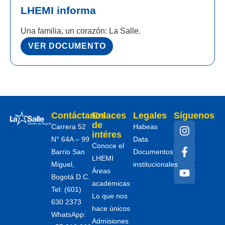
LHEMI informa
Una familia, un corazón: La Salle.
VER DOCUMENTO
Contáctanos
Enlaces
Legales
Síguenos
de
Carrera 52
Habeas
intéres
N° 64A – 99
Data
Conoce el
Barrio San
Documentos
LHEMI
Miguel,
institucionales
Áreas
Bogotá D.C.
académicas
Tel: (601)
Lo que nos
630 2373
hace únicos
WhatsApp:
Admisiones