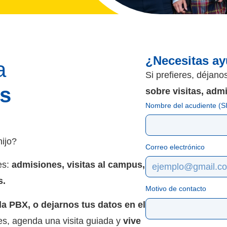
¿Necesitas a
a
Si prefieres, déjano
as
sobre visitas, adm
Nombre del acudiente (SI
hijo?
Correo electrónico
es:
admisiones, visitas al campus,
s.
Motivo de contacto
a PBX, o dejarnos tus datos en el
es, agenda una visita guiada y
vive