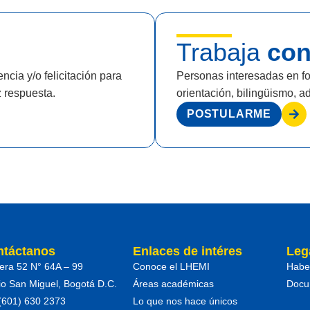
Trabaja
con
cia y/o felicitación para
Personas interesadas en fo
z respuesta.
orientación, bilingüismo, ad
POSTULARME
ntáctanos
Enlaces de intéres
Leg
era 52 N° 64A – 99
Conoce el LHEMI
Habe
io San Miguel, Bogotá D.C.
Áreas académicas
Docum
 (601) 630 2373
Lo que nos hace únicos