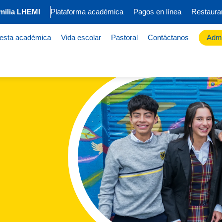
milia LHEMI
Plataforma académica
Pagos en línea
Restaura
esta académica
Vida escolar
Pastoral
Contáctanos
Admi