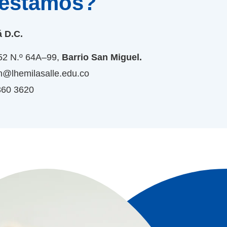
estamos?
 D.C.
52 N.º 64A–99,
Barrio San Miguel.
n@lhemilasalle.edu.co
360 3620