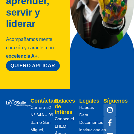
aprender,
servir y
liderar
Acompañamos mente,
corazón y carácter con
excelencia A+.
QUIERO APLICAR
Contáctanos
Enlaces
Legales
Síguenos
de
Carrera 52
Habeas
intéres
N° 64A – 99
Data
Conoce el
Barrio San
Documentos
LHEMI
Miguel,
institucionales
Áreas