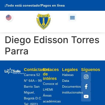
¡Todo está conectado!
Pagos en línea
Quienes somos
Propuesta académica
Soy familia LHEMI
Diego Edisson Torres
Parra
Contáctanos
Enlaces
Legales
Síguenos
de
Carrera 52
Habeas
intéres
N° 64A – 99
Data
Conoce el
Barrio San
Documentos
LHEMI
Miguel,
institucionales
Áreas
Bogotá D.C.
académicas
Tel: (601)