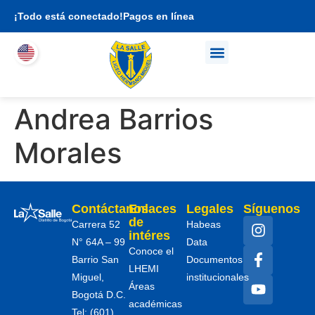
¡Todo está conectado!
Pagos en línea
Quienes somos
Propuesta académica
Soy familia LHEMI
Andrea Barrios
Morales
Contáctanos
Enlaces
Legales
Síguenos
de
Carrera 52
Habeas
intéres
N° 64A – 99
Data
Conoce el
Barrio San
Documentos
LHEMI
Miguel,
institucionales
Áreas
Bogotá D.C.
académicas
Tel: (601)