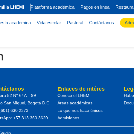
milia LHEMI
Plataforma académica
Pagos en línea
Restaura
esta académica
Vida escolar
Pastoral
Contáctanos
Admi
n
ntáctanos
Enlaces de intéres
Leg
era 52 N° 64A – 99
Conoce el LHEMI
Habe
io San Miguel, Bogotá D.C.
Áreas académicas
Docum
 (601) 630 2373
Lo que nos hace únicos
tsApp: +57 313 360 3620
Admisiones
Studio