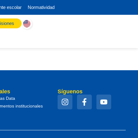
nte escolar
Normatividad
siones
ales
Síguenos
as Data
entos institucionales