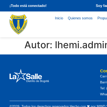
¡Todo está conectado!
Soy fa
Inicio
Quienes somos
Propu
Autor:
lhemi.admi
Co
Carr
Barr
Tel:
Wha
©2026. Todos los derechos reservados.
Hecho con ❤ por MIND 